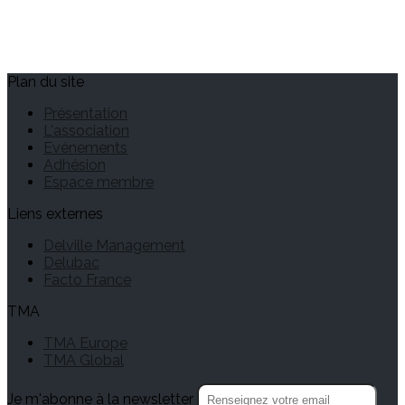
Plan du site
Présentation
L'association
Evénements
Adhésion
Espace membre
Liens externes
Delville Management
Delubac
Facto France
TMA
TMA Europe
TMA Global
Je m'abonne à la newsletter