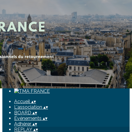
Exporter les lignes sélectionnées
Exporter toutes les colonnes
Exporter uniquement les colonnes affichées
Menu
<
>
TMA Talks
Formations
Evénements
Ajoutez un logo, un bouton, des réseaux sociaux
Cliquez pour éditer
Accueil
▴
▾
L'association
▴
▾
BOARD
▴
▾
Événements
▴
▾
Adhérer
▴
▾
REPLAY
▴
▾